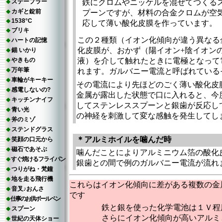
ステープラー
鉄にクロムやニッケルを混ぜてつくる
カギと錠前
プーンですが、材料の合金クロムが空
1538°C
応して薄い酸化皮膜を作っています。
ブリキ
この２種類（イオン化傾向が違う異なる
ハートの記憶
化皮膜が、おかず（陽イオン+陰イオン
錨 いかり
やきもの
液）を介して触れたときに電極となって
万年筆
れます。ガルバニー電流と呼ばれている
車輪がキーキー
その電流により先ほどのごく薄い酸化皮
感電しないの?
金属が露出した状態で口に入れると、今
キッチンナイフ
してステンレススプーンと銀歯が反応し
青い光
の神経を刺激して変な感触を発生してし
斧のミゾ
ステンドグラス
＊アルミホイルを噛んだ時
笑顔の口元から
磁石であそぶ
噛んだことによりアルミニウム箔の酸化
すぐ焼けるフライパン
銀歯との間で例のガルバニー電流が流れ
つりがね・梵鐘
地を走る飛行機
これらはイオン化傾向に差がある複数の金
音叉♪おんさ
です
仕事のお供ボールペン
鉄と銀を使った化学電池は１Ｖ程
スプーン
さらにイオン化傾向が高いアルミ
世紀の天体ショー