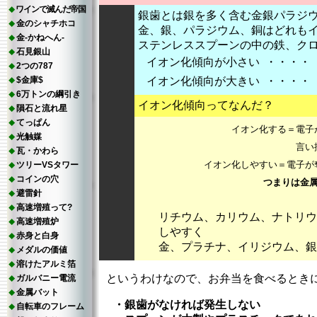
ワインで滅んだ帝国
銀歯とは銀を多く含む金銀パラジ
金のシャチホコ
金、銀、パラジウム、銅はどれも
金-かねへん-
ステンレススプーンの中の鉄、ク
石見銀山
イオン化傾向が小さい
・・・・
2つの787
$金庫$
イオン化傾向が大きい
・・・・
6万トンの綱引き
イオン化傾向ってなんだ？
隕石と流れ星
てっぱん
イオン化する＝電子
光触媒
言い
瓦・かわら
イオン化しやすい＝電子が
ツリーVSタワー
コインの穴
つまりは金
避雷針
高速増殖って?
リチウム、カリウム、ナトリウ
高速増殖炉
しやすく
赤身と白身
金、プラチナ、イリジウム、銀
メダルの価値
溶けたアルミ箔
というわけなので、お弁当を食べるとき
ガルバニー電流
金属バット
・
銀歯がなければ発生しない
自転車のフレーム