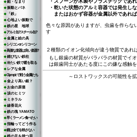
・
スプーンが木製やプラスチックであれ
鉛・なまり
・
乾いた状態のアルミ容器では発生しな
振動とバネ
またはおかず容器が金属以外であれば
「鉄」
心地よい振動で
色々な原因がありますが、虫歯を作らな
鉄の星 地球
す
アルミ缶?スチール缶?
金属と絵の具
シリコンorシリコーン
２種類のイオン化傾向が違う物質であれ
高価な楽器は良い楽器?
錆びない鉄柱
もし銀歯の材質がバラバラの材質でイオ
冷たい鉄で暖を取る
は銀歯同士があたる度にこの嫌な感触を
レアな金属
Olympicで戦う金属たち
～ロストワックスの可能性を拡
金より高い銀？
お金の原価
涙のヒミツ
ミネラル
線香花火
鉄の塊 YAMATO
早くラーメン食べたい
指輪ってどう作る
鏡は全てを映さない
鉄の足を持つ貝