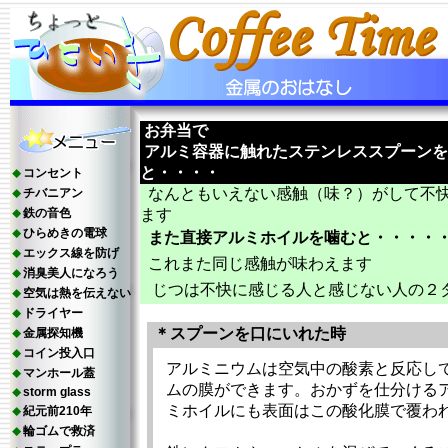
お弁当で
アルミ容器に触れたステンレススプーンを
と・・・・
コンセント
なんともいえない感触（味？）がして不
チバニアン
鉄の音色
ます
ひらめきの電球
また直接アルミホイルを噛むと・・・・
エックス線を防げ
これまた同じ感触が味わえます
消臭美人になろう
じつは不快に感じる人と感じない人の２
空気は熱を伝えない
ドライヤー
＊スプーンを口にいれた時
金属探知機
コイン投入口
アルミニウムは空気中の酸素と反応し
マンホール蓋
ムの膜ができます。おかずを仕分ける
storm glass
ミホイルにも表面はこの酸化膜で覆わ
紀元前210年
輪ゴムで救済