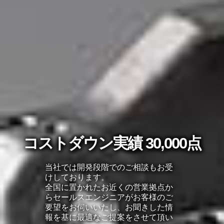
コストダウン実績 30,000点
万全の品質保証体制
当社では開発段階でのご相談もお受
徹底した品質検査・管理から確かな
けしております。
品質を約束します。
全国に置かれたお近くの営業拠点か
らセールスエンジニアがお客様のご
要望をお伺いいたし、お聞きした情
さらに詳しく
報を基に最適なご提案をさせて頂い